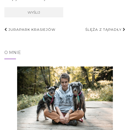
Nawigacja
JURAPARK KRASIEJÓW
ŚLĘŻA Z TĄPADŁY
postu
O MNIE