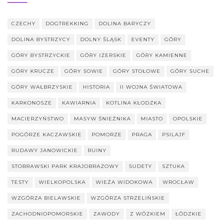
CZECHY
DOGTREKKING
DOLINA BARYCZY
DOLINA BYSTRZYCY
DOLNY ŚLĄSK
EVENTY
GÓRY
GÓRY BYSTRZYCKIE
GÓRY IZERSKIE
GÓRY KAMIENNE
GÓRY KRUCZE
GÓRY SOWIE
GÓRY STOŁOWE
GÓRY SUCHE
GÓRY WAŁBRZYSKIE
HISTORIA
II WOJNA ŚWIATOWA
KARKONOSZE
KAWIARNIA
KOTLINA KŁODZKA
MACIERZYŃSTWO
MASYW ŚNIEŻNIKA
MIASTO
OPOLSKIE
POGÓRZE KACZAWSKIE
POMORZE
PRAGA
PSILAJF
RUDAWY JANOWICKIE
RUINY
STOBRAWSKI PARK KRAJOBRAZOWY
SUDETY
SZTUKA
TESTY
WIELKOPOLSKA
WIEŻA WIDOKOWA
WROCŁAW
WZGÓRZA BIELAWSKIE
WZGÓRZA STRZELIŃSKIE
ZACHODNIOPOMORSKIE
ZAWODY
Z WÓZKIEM
ŁÓDZKIE